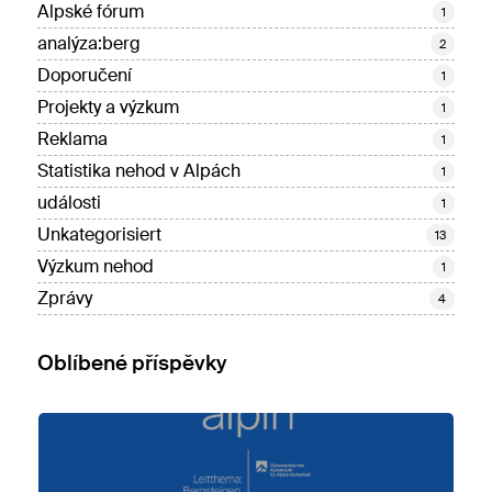
Alpské fórum
1
analýza:berg
2
Doporučení
1
Projekty a výzkum
1
Reklama
1
Statistika nehod v Alpách
1
události
1
Unkategorisiert
13
Výzkum nehod
1
Zprávy
4
Oblíbené příspěvky