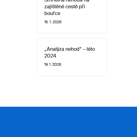
zajištěné cestě při
bouřce
16. 1. 2026
„Analýza nehod“ – léto
2024
19. 1. 2026