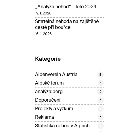
„Analýza nehod“ – léto 2024
19. 1. 2026
Smrtelná nehoda na zajištěné
cestě při bouřce
16. 1. 2026
Kategorie
Alpenverein Austria
8
Alpské fórum
1
analýza:berg
2
Doporučení
1
Projekty a výzkum
1
Reklama
1
Statistika nehod v Alpách
1