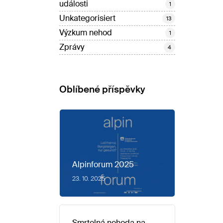
události
1
Unkategorisiert
13
Výzkum nehod
1
Zprávy
4
Oblíbené příspěvky
Alpinforum 2025
23. 10. 2025
Smrtelná nehoda na