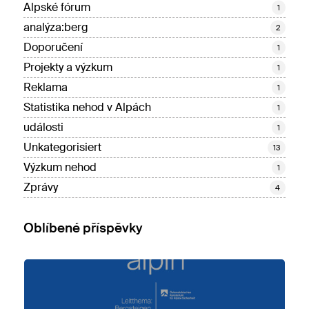
Alpské fórum
1
analýza:berg
2
Doporučení
1
Projekty a výzkum
1
Reklama
1
Statistika nehod v Alpách
1
události
1
Unkategorisiert
13
Výzkum nehod
1
Zprávy
4
Oblíbené příspěvky