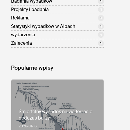
Badania wypadków
1
Projekty i badania
1
Reklama
1
Statystyki wypadków w Alpach
1
wydarzenia
1
Zalecenia
1
Popularne wpisy
Śmiertelny wypadek na via ferracie
podczas burzy
2026-01-16