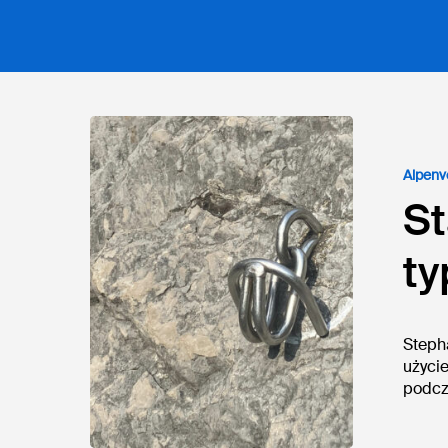
Eingabe mit ENTER bestätigen, schließen mit ES
Alpenv
S
ty
Steph
użyci
podcz