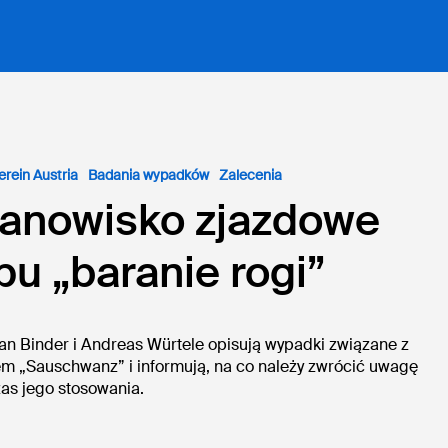
C.
erein Austria
Badania wypadków
Zalecenia
tanowisko zjazdowe
pu „baranie rogi”
an Binder i Andreas Würtele opisują wypadki związane z
em „Sauschwanz” i informują, na co należy zwrócić uwagę
as jego stosowania.