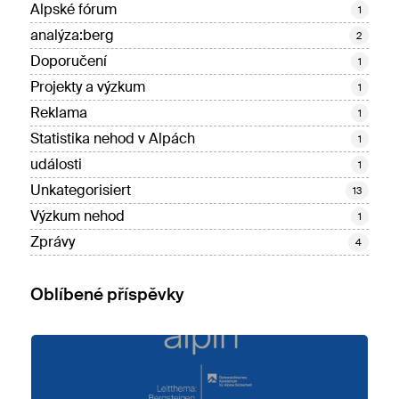
Alpské fórum
1
analýza:berg
2
Doporučení
1
Projekty a výzkum
1
Reklama
1
Statistika nehod v Alpách
1
události
1
Unkategorisiert
13
Výzkum nehod
1
Zprávy
4
Oblíbené příspěvky