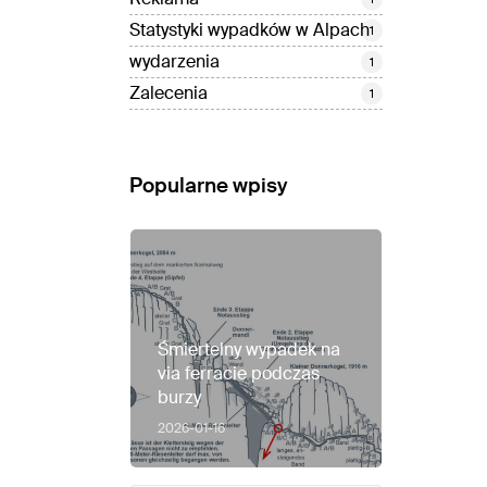
Statystyki wypadków w Alpach
1
wydarzenia
1
Zalecenia
1
Popularne wpisy
Śmiertelny wypadek na
via ferracie podczas
burzy
2026-01-16