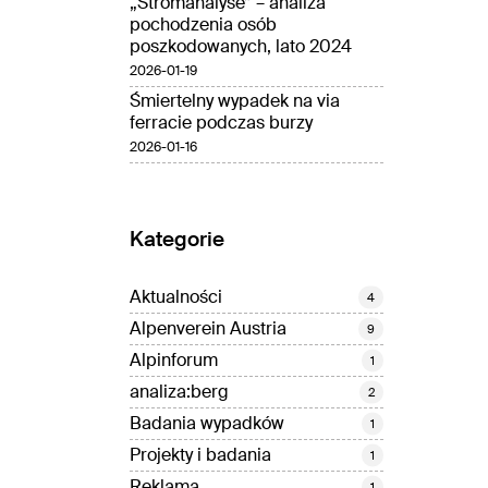
„Stromanalyse” – analiza
pochodzenia osób
poszkodowanych, lato 2024
2026-01-19
Śmiertelny wypadek na via
ferracie podczas burzy
2026-01-16
Kategorie
Aktualności
4
Alpenverein Austria
9
Alpinforum
1
analiza:berg
2
Badania wypadków
1
Projekty i badania
1
Reklama
1