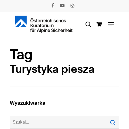
Skip
facebook
youtube
instagram
to
main
Menu
content
search
Tag
Turystyka piesza
Wyszukiwarka