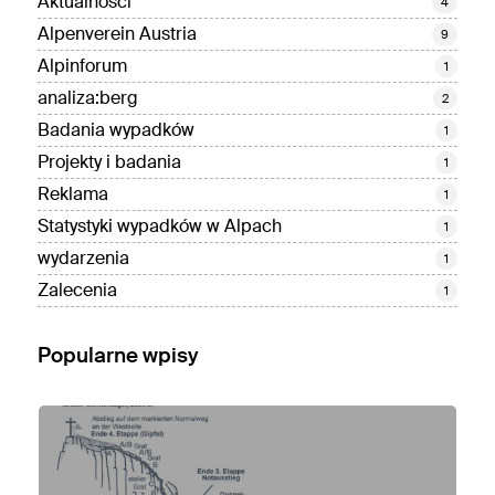
Aktualności
4
Alpenverein Austria
9
Alpinforum
1
analiza:berg
2
Badania wypadków
1
Projekty i badania
1
Reklama
1
Statystyki wypadków w Alpach
1
wydarzenia
1
Zalecenia
1
Popularne wpisy