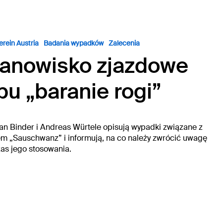
C.
erein Austria
Badania wypadków
Zalecenia
tanowisko zjazdowe
pu „baranie rogi”
an Binder i Andreas Würtele opisują wypadki związane z
em „Sauschwanz” i informują, na co należy zwrócić uwagę
as jego stosowania.