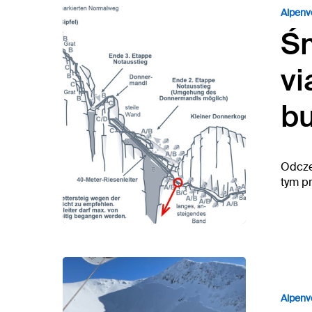
Alpenv
Śm
vi
bu
Odczep
tym p
Alpenv