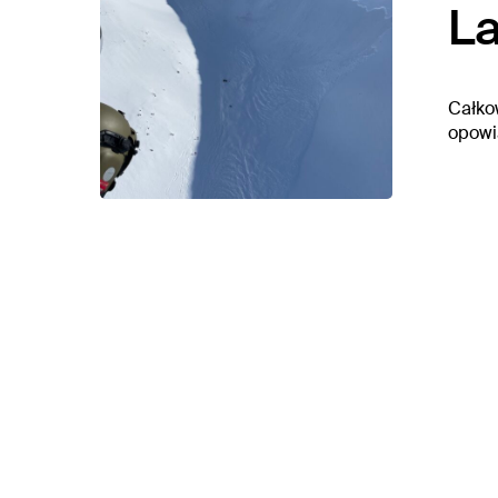
La
Całkow
opowi