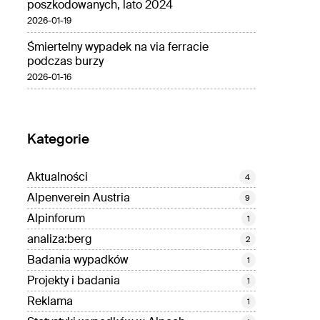
poszkodowanych, lato 2024
2026-01-19
Śmiertelny wypadek na via ferracie
podczas burzy
2026-01-16
Kategorie
Aktualności
4
Alpenverein Austria
9
Alpinforum
1
analiza:berg
2
Badania wypadków
1
Projekty i badania
1
Reklama
1