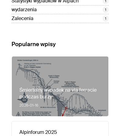
Statystyki wypadków w Alpach
1
wydarzenia
1
Zalecenia
1
Popularne wpisy
Śmiertelny wypadek na via ferracie
podczas burzy
2026-01-16
Alpinforum 2025