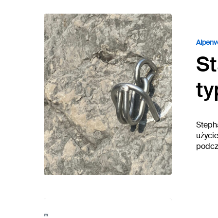
Eingabe mit ENTER bestätigen, schließen mit ES
Alpenv
S
ty
Steph
użyci
podcz