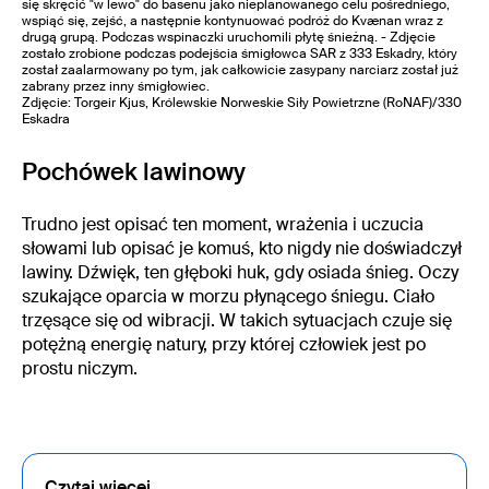
się skręcić "w lewo" do basenu jako nieplanowanego celu pośredniego,
wspiąć się, zejść, a następnie kontynuować podróż do Kvænan wraz z
drugą grupą. Podczas wspinaczki uruchomili płytę śnieżną. - Zdjęcie
zostało zrobione podczas podejścia śmigłowca SAR z 333 Eskadry, który
został zaalarmowany po tym, jak całkowicie zasypany narciarz został już
zabrany przez inny śmigłowiec.
Zdjęcie: Torgeir Kjus, Królewskie Norweskie Siły Powietrzne (RoNAF)/330
Eskadra
Pochówek lawinowy
Trudno jest opisać ten moment, wrażenia i uczucia
słowami lub opisać je komuś, kto nigdy nie doświadczył
lawiny. Dźwięk, ten głęboki huk, gdy osiada śnieg. Oczy
szukające oparcia w morzu płynącego śniegu. Ciało
trzęsące się od wibracji. W takich sytuacjach czuje się
potężną energię natury, przy której człowiek jest po
prostu niczym.
Czytaj więcej