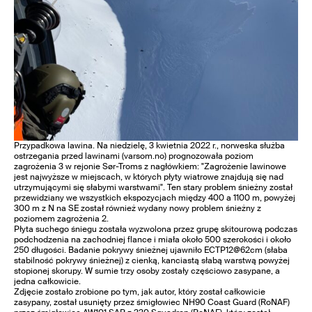
Przypadkowa lawina. Na niedzielę, 3 kwietnia 2022 r., norweska służba
ostrzegania przed lawinami (varsom.no) prognozowała poziom
zagrożenia 3 w rejonie Sør-Troms z nagłówkiem: "Zagrożenie lawinowe
jest najwyższe w miejscach, w których płyty wiatrowe znajdują się nad
utrzymującymi się słabymi warstwami". Ten stary problem śnieżny został
przewidziany we wszystkich ekspozycjach między 400 a 1100 m, powyżej
300 m z N na SE został również wydany nowy problem śnieżny z
poziomem zagrożenia 2.
Płyta suchego śniegu została wyzwolona przez grupę skitourową podczas
podchodzenia na zachodniej flance i miała około 500 szerokości i około
250 długości. Badanie pokrywy śnieżnej ujawniło ECTP12@62cm (słaba
stabilność pokrywy śnieżnej) z cienką, kanciastą słabą warstwą powyżej
stopionej skorupy. W sumie trzy osoby zostały częściowo zasypane, a
jedna całkowicie.
Zdjęcie zostało zrobione po tym, jak autor, który został całkowicie
zasypany, został usunięty przez śmigłowiec NH90 Coast Guard (RoNAF)