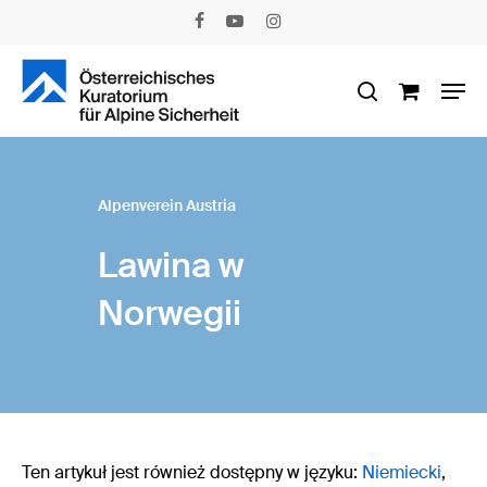
Skip
facebook
youtube
instagram
to
main
Men
content
search
Alpenverein Austria
Lawina w
Norwegii
Ten artykuł jest również dostępny w języku:
Niemiecki