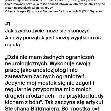
przez śmigłowiec AW101 SAR z 330 Squadron (RoNAF), który został
zaalarmowany później, a także opuścił ratownika lotniczego, aby zapytać
o stan pozostałych członków grupy.
Zdjęcie: Torgeir Kjus, Royal Norwegian Air Force (RoNAF)/330 Squadron
#1
Jak szybko życie może się skończyć.
A nowy początek jest raczej wyjątkiem niż
regułą.
„Dziś nie mam żadnych ograniczeń
neurologicznych. Wykonuję swoją
pracę jako anestezjolog i nie
zauważam żadnych ograniczeń.
Jedynie mój mostek się nie zagoił i
regularnie przypomina mi o moich
drugich urodzinach – na przykład kiedy
kicham z bólu”. Tak zaczyna się artykuł
Stephana Birkmaiera. Ból mostka był