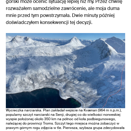
górski może ocenić sytuację lepiej niż my. Przez chwilę
rozważałem samodzielne zawrócenie, ale moja duma
mnie przed tym powstrzymała. Dwie minuty później
doświadczyłem konsekwencji tej decyzji.
Wycieczka narciarska. Plan zakładał wejście na Kvænan (964 m n.p.m.),
popularny szczyt narciarski na Senji, drugiej co do wielkości norweskiej
wyspie położonej około 350 km na północ od koła podbiegunowego,
należącej do prowincji Troms. Szczyt tego miejsca można zobaczyć w
prawym górnym rogu zdjęcia w tle. Pierwsza, szybsza grupa zdecydowała