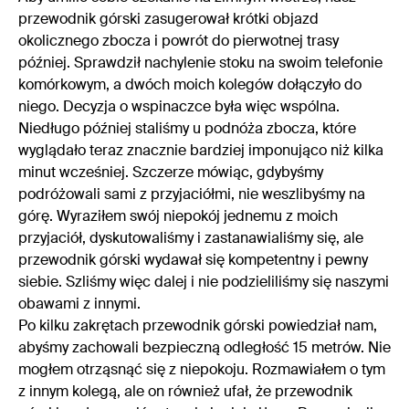
przewodnik górski zasugerował krótki objazd
okolicznego zbocza i powrót do pierwotnej trasy
później. Sprawdził nachylenie stoku na swoim telefonie
komórkowym, a dwóch moich kolegów dołączyło do
niego. Decyzja o wspinaczce była więc wspólna.
Niedługo później staliśmy u podnóża zbocza, które
wyglądało teraz znacznie bardziej imponująco niż kilka
minut wcześniej. Szczerze mówiąc, gdybyśmy
podróżowali sami z przyjaciółmi, nie weszlibyśmy na
górę. Wyraziłem swój niepokój jednemu z moich
przyjaciół, dyskutowaliśmy i zastanawialiśmy się, ale
przewodnik górski wydawał się kompetentny i pewny
siebie. Szliśmy więc dalej i nie podzieliliśmy się naszymi
obawami z innymi.
Po kilku zakrętach przewodnik górski powiedział nam,
abyśmy zachowali bezpieczną odległość 15 metrów. Nie
mogłem otrząsnąć się z niepokoju. Rozmawiałem o tym
z innym kolegą, ale on również ufał, że przewodnik