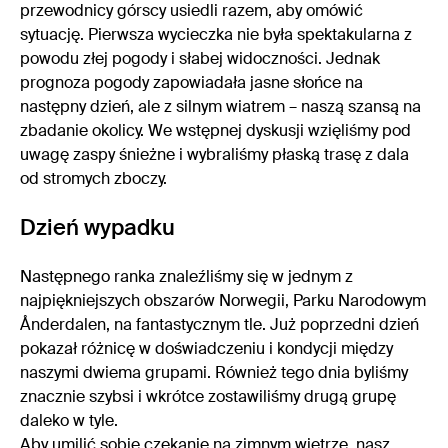
przewodnicy górscy usiedli razem, aby omówić
sytuację. Pierwsza wycieczka nie była spektakularna z
powodu złej pogody i słabej widoczności. Jednak
prognoza pogody zapowiadała jasne słońce na
następny dzień, ale z silnym wiatrem – naszą szansą na
zbadanie okolicy. We wstępnej dyskusji wzięliśmy pod
uwagę zaspy śnieżne i wybraliśmy płaską trasę z dala
od stromych zboczy.
Dzień wypadku
Następnego ranka znaleźliśmy się w jednym z
najpiękniejszych obszarów Norwegii, Parku Narodowym
Ånderdalen, na fantastycznym tle. Już poprzedni dzień
pokazał różnicę w doświadczeniu i kondycji między
naszymi dwiema grupami. Również tego dnia byliśmy
znacznie szybsi i wkrótce zostawiliśmy drugą grupę
daleko w tyle.
Aby umilić sobie czekanie na zimnym wietrze, nasz