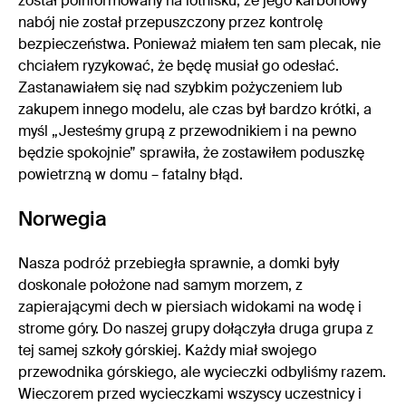
został poinformowany na lotnisku, że jego karbonowy
nabój nie został przepuszczony przez kontrolę
bezpieczeństwa. Ponieważ miałem ten sam plecak, nie
chciałem ryzykować, że będę musiał go odesłać.
Zastanawiałem się nad szybkim pożyczeniem lub
zakupem innego modelu, ale czas był bardzo krótki, a
myśl „Jesteśmy grupą z przewodnikiem i na pewno
będzie spokojnie” sprawiła, że zostawiłem poduszkę
powietrzną w domu – fatalny błąd.
Norwegia
Nasza podróż przebiegła sprawnie, a domki były
doskonale położone nad samym morzem, z
zapierającymi dech w piersiach widokami na wodę i
strome góry. Do naszej grupy dołączyła druga grupa z
tej samej szkoły górskiej. Każdy miał swojego
przewodnika górskiego, ale wycieczki odbyliśmy razem.
Wieczorem przed wycieczkami wszyscy uczestnicy i