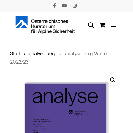
Skip
facebook
youtube
instagram
to
main
Menu
content
search
Start
analyse:berg
analyse:berg Winter
2022/23