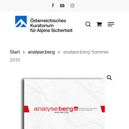
Skip
facebook
youtube
instagram
to
main
Menu
content
search
Start
analyse:berg
analyse:berg Sommer
2015