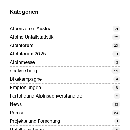
Kategorien
Alpenverein Austria
21
Alpine Unfallstatistik
22
Alpinforum
20
Alpinforum 2025
19
Alpinmesse
3
analyse:berg
44
Bikekampagne
9
Empfehlungen
16
Fortbildung Alpinsachverständige
2
News
33
Presse
20
Projekte und Forschung
1
Unfallforschung
15