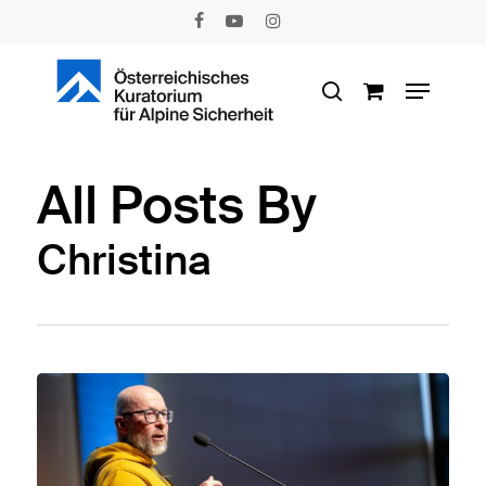
Skip
facebook
youtube
instagram
to
main
Menu
content
search
All Posts By
Christina