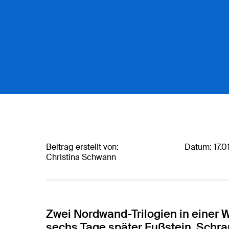
Beitrag erstellt von:
Datum: 17.0
Christina Schwann
Eingabe mit ENTER bestätigen, schließen mit ES
Zwei Nordwand-Trilogien in einer 
sechs Tage später Fußstein, Sch