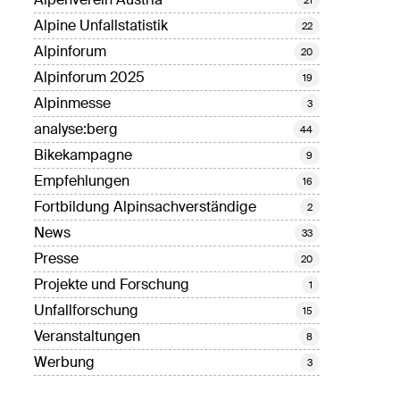
Alpine Unfallstatistik
22
Alpinforum
20
Alpinforum 2025
19
Alpinmesse
3
analyse:berg
44
Bikekampagne
9
Empfehlungen
16
Fortbildung Alpinsachverständige
2
News
33
Presse
20
Projekte und Forschung
1
Unfallforschung
15
Veranstaltungen
8
Werbung
3