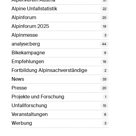
Alpine Unfallstatistik
22
Alpinforum
20
Alpinforum 2025
19
Alpinmesse
3
analyse:berg
44
Bikekampagne
9
Empfehlungen
16
Fortbildung Alpinsachverständige
2
News
33
Presse
20
Projekte und Forschung
1
Unfallforschung
15
Veranstaltungen
8
Werbung
3