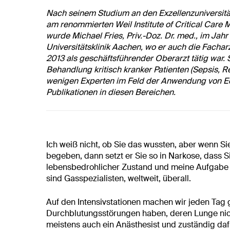
Nach seinem Studium an den Exzellenzuniversi
am renommierten Weil Institute of Critical Care M
wurde Michael Fries, Priv.-Doz. Dr. med., im Jah
Universitätsklinik Aachen, wo er auch die Fachar
2013 als geschäftsführender Oberarzt tätig war. 
Behandlung kritisch kranker Patienten (Sepsis, Re
wenigen Experten im Feld der Anwendung von Ede
Publikationen in diesen Bereichen.
Ich weiß nicht, ob Sie das wussten, aber wenn Si
begeben, dann setzt er Sie so in Narkose, dass S
lebensbedrohlicher Zustand und meine Aufgabe is
sind Gasspezialisten, weltweit, überall.
Auf den Intensivstationen machen wir jeden Tag ge
Durchblutungsstörungen haben, deren Lunge nicht 
meistens auch ein Anästhesist und zuständig da