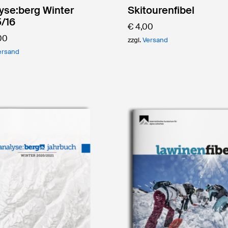
yse:berg Winter
Skitourenfibel
/16
€
4,00
00
zzgl.
Versand
ersand