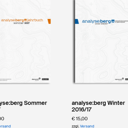
lyse:berg Sommer
analyse:berg Winter
7
2016/17
C.
00
€
15,00
ersand
zzgl.
Versand