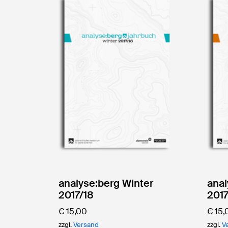
analyse:berg Winter
ana
2017/18
201
Eingabe mit ENTER bestätigen, schließen mit ES
€
15,00
€
15,
zzgl.
Versand
zzgl.
V