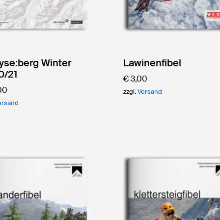
yse:berg Winter
Lawinenfibel
0/21
€
3,00
00
zzgl.
Versand
ersand