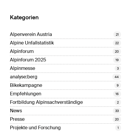
Kategorien
Alpenverein Austria
21
Alpine Unfallstatistik
22
Alpinforum
20
Alpinforum 2025
19
Alpinmesse
3
analyse:berg
44
Bikekampagne
9
Empfehlungen
16
Fortbildung Alpinsachverständige
2
News
33
Presse
20
Projekte und Forschung
1