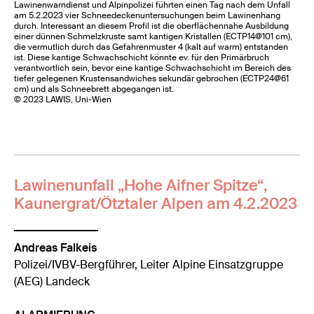
Lawinenwarndienst und Alpinpolizei führten einen Tag nach dem Unfall
am 5.2.2023 vier Schneedeckenuntersuchungen beim Lawinenhang
durch. Interessant an diesem Profil ist die oberflächennahe Ausbildung
einer dünnen Schmelzkruste samt kantigen Kristallen (ECTP14@101 cm),
die vermutlich durch das Gefahrenmuster 4 (kalt auf warm) entstanden
ist. Diese kantige Schwachschicht könnte ev. für den Primärbruch
verantwortlich sein, bevor eine kantige Schwachschicht im Bereich des
tiefer gelegenen Krustensandwiches sekundär gebrochen (ECTP24@61
cm) und als Schneebrett abgegangen ist.
© 2023 LAWIS, Uni-Wien
Lawinenunfall „Hohe Aifner Spitze“,
Kaunergrat/Ötztaler Alpen am 4.2.2023
Andreas Falkeis
Polizei/IVBV-Bergführer, Leiter Alpine Einsatzgruppe
(AEG) Landeck