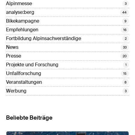
Alpinmesse
3
analyse:berg
44
Bikekampagne
9
Empfehlungen
16
Fortbildung Alpinsachverständige
2
News
33
Presse
20
Projekte und Forschung
1
Unfallforschung
15
Veranstaltungen
8
Werbung
3
Beliebte Beiträge