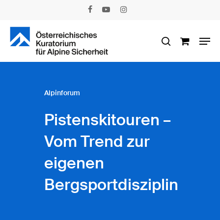
Skip
facebook
youtube
instagram
to
main
Men
content
search
Alpinforum
Pistenskitouren –
Vom Trend zur
eigenen
Bergsportdisziplin