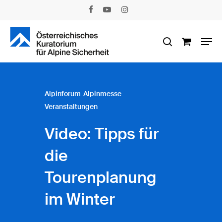
Skip
facebook
youtube
instagram
to
main
Men
content
search
Alpinforum
Alpinmesse
Veranstaltungen
Video: Tipps für
die
Tourenplanung
im Winter