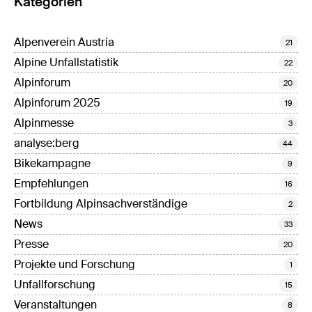
Kategorien
Alpenverein Austria
21
Alpine Unfallstatistik
22
Alpinforum
20
Alpinforum 2025
19
Alpinmesse
3
analyse:berg
44
Bikekampagne
9
Empfehlungen
16
Fortbildung Alpinsachverständige
2
News
33
Presse
20
Projekte und Forschung
1
Unfallforschung
15
Veranstaltungen
8