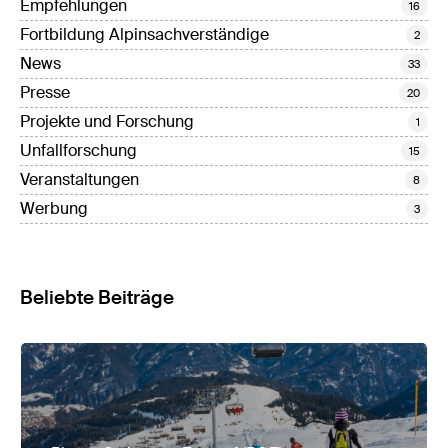
Empfehlungen
16
Fortbildung Alpinsachverständige
2
News
33
Presse
20
Projekte und Forschung
1
Unfallforschung
15
Veranstaltungen
8
Werbung
3
Beliebte Beiträge