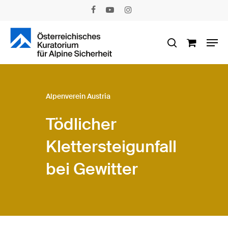
Skip
facebook
youtube
instagram
to
main
Men
content
search
Alpenverein Austria
Tödlicher
Klettersteigunfall
bei Gewitter